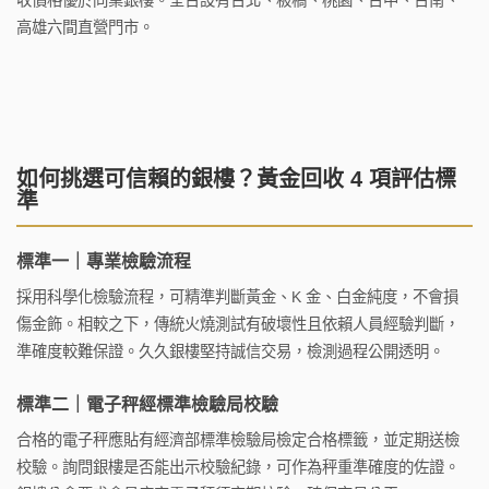
收價格優於同業銀樓。全台設有台北、板橋、桃園、台中、台南、
高雄六間直營門市。
如何挑選可信賴的銀樓？黃金回收 4 項評估標
準
標準一｜專業檢驗流程
採用科學化檢驗流程，可精準判斷黃金、K 金、白金純度，不會損
傷金飾。相較之下，傳統火燒測試有破壞性且依賴人員經驗判斷，
準確度較難保證。久久銀樓堅持誠信交易，檢測過程公開透明。
標準二｜電子秤經標準檢驗局校驗
合格的電子秤應貼有經濟部標準檢驗局檢定合格標籤，並定期送檢
校驗。詢問銀樓是否能出示校驗紀錄，可作為秤重準確度的佐證。