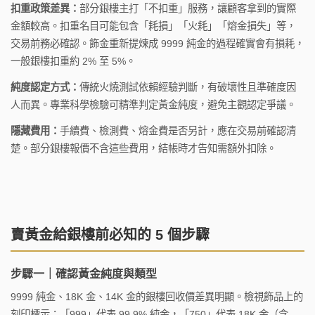
扣重政策差異：
部分銀樓主打「不扣重」服務，讓顧客拿到的實際
金額較高。扣重名目可能包含「耗損」「火耗」「熔金損失」等，
交易前務必確認。飾金重新提煉成 9999 純金的過程確實會有損耗，
一般銀樓扣重約 2% 至 5%。
純度認定方式：
傳統火燒測試依賴經驗判斷，有破壞性且準確度因
人而異。專業科學檢驗可精準判定黃金純度，避免主觀認定爭議。
隱藏費用：
手續費、檢測費、熔金費是否另計，應在交易前確認清
楚。部分銀樓報價不含這些費用，結帳時才告知需額外扣除。
賣黃金給銀樓前必知的 5 個步驟
步驟一｜確認黃金純度與類型
9999 純金、18K 金、14K 金的銀樓回收價差異明顯。檢視飾品上的
刻印標示：「999」代表 99.9% 純金，「750」代表 18K 金（含