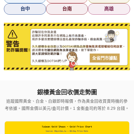
台中
台南
高雄
全省門市據點
全省門市據點
立刻來電
銀樓黃金回收價走勢圖
追蹤國際黃金、白金、白銀即時報價，作為黃金回收買賣時機的參
考依據。國際金價以美元/盎司計價，1 金衡盎司約等於 8.29 台錢。