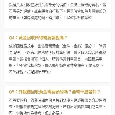
銀樓黃金回收僅計算黃金部分的價值。金飾上鑲嵌的寶石、鑽
石需另外評估，或由顧客自行取下。秤重時會扣除非黃金部分
的重量（如焊接處的銅、鐵扣環），以確保計價準確。
Q4：黃金回收所得需要報稅嗎？
依據國稅局規定，出售實體黃金（金條、金飾）屬於「一時貿
易所得」，以賣出價格的 6% 計算所得，併入個人綜合所得稅
申報。銀樓會填寫「個人一時貿易資料申報書」向國稅局申
報，但不會代扣稅款。每人每年銷售累積金額在 7 萬元以下
者免課稅，超過則須申報。
Q5：到銀樓回收黃金需要預約嗎？要帶什麼證件？
不需要預約，營業時間內可直接到銀樓。建議攜帶身分證件備
查，銀樓會依規定登記交易紀錄。若有原始購買證明或盒裝，
可一併攜帶作為參考，但非必要。