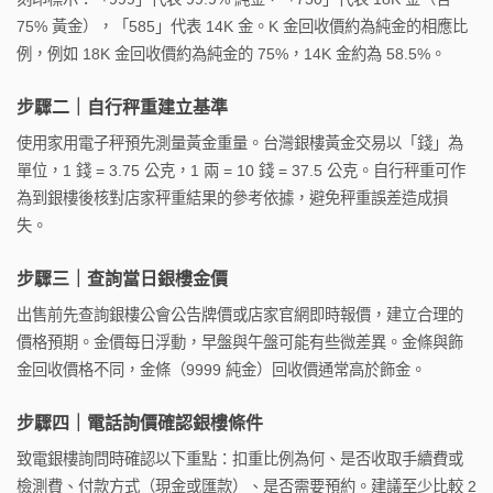
75% 黃金），「585」代表 14K 金。K 金回收價約為純金的相應比
例，例如 18K 金回收價約為純金的 75%，14K 金約為 58.5%。
步驟二｜自行秤重建立基準
使用家用電子秤預先測量黃金重量。台灣銀樓黃金交易以「錢」為
單位，1 錢 = 3.75 公克，1 兩 = 10 錢 = 37.5 公克。自行秤重可作
為到銀樓後核對店家秤重結果的參考依據，避免秤重誤差造成損
失。
步驟三｜查詢當日銀樓金價
出售前先查詢銀樓公會公告牌價或店家官網即時報價，建立合理的
價格預期。金價每日浮動，早盤與午盤可能有些微差異。金條與飾
金回收價格不同，金條（9999 純金）回收價通常高於飾金。
步驟四｜電話詢價確認銀樓條件
致電銀樓詢問時確認以下重點：扣重比例為何、是否收取手續費或
檢測費、付款方式（現金或匯款）、是否需要預約。建議至少比較 2