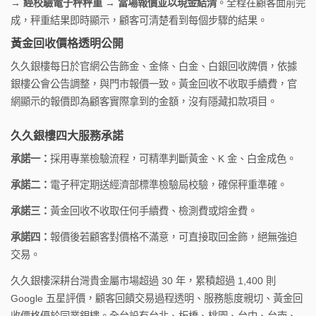
→ 經校驗電子秤秤重 → 當場報價並以現金結清
。全程在顧客面前完
成，秤重結果即時顯示，顧客可清楚看到每個步驟的結果。
黃金回收價格透明公開
久久銀樓每日於官網公告飾金、金條、白金、白銀回收牌價，依據
銀樓公會公告調整，與門市報價一致。黃金回收不收取手續費，官
網顯示的報價即為顧客實際拿到的金額，沒有隱藏扣款項目。
久久銀樓四大服務承諾
承諾一：
採用專業檢驗流程，可精準判斷黃金、K 金、白金成色。
承諾二：
電子秤定期送經濟部標準檢驗局校驗，確保秤重準確。
承諾三：
黃金回收不收取任何手續費、檢測費或熔金費。
承諾四：
報價後若顧客對價格不滿意，可直接取回金飾，絕無強迫
交易。
久久銀樓深耕台灣貴金屬市場超過 30 年，累積超過 1,400 則
Google 五星評價，顧客回饋交易過程透明、服務態度親切、黃金回