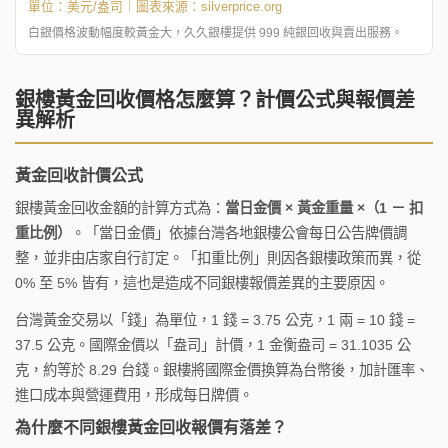
單位：美元/盎司｜圖表來源：
silverprice.org
白銀價格波動幅度較黃金大，久久銀樓提供 999 純銀回收與賣出服務。
銀樓黃金回收價格怎麼算？計價公式與報價差
異解析
黃金回收計價公式
銀樓黃金回收金額的計算方式為：
當日金價 × 黃金重量 ×（1 － 扣
重比例）
。「當日金價」依據台灣各地銀樓公會每日公告牌價調
整，並非由店家自行訂定。「扣重比例」則因各銀樓政策而異，從
0% 至 5% 皆有，這也是造成不同銀樓報價差異的主要原因。
台灣黃金交易以「錢」為單位，1 錢 = 3.75 公克，1 兩 = 10 錢 =
37.5 公克。國際金價以「盎司」計價，1 金衡盎司 = 31.1035 公
克，約等於 8.29 台錢。銀樓將國際金價換算為台幣後，加計匯率、
進口成本與營運費用，形成每日牌價。
為什麼不同銀樓黃金回收報價有落差？