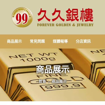
商品展示
常見問題
媒體報導
分店資訊
商品展示
首頁
商品展示