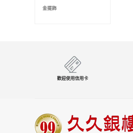
金擺飾
歡迎使用信用卡