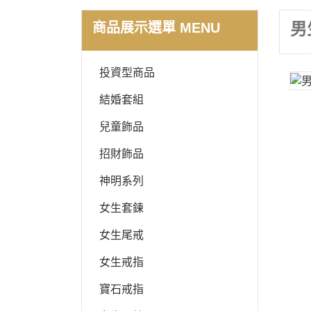
男
商品展示選單 MENU
投資型商品
結婚套組
兒童飾品
招財飾品
神明系列
女生套鍊
女生尾戒
女生戒指
寶石戒指