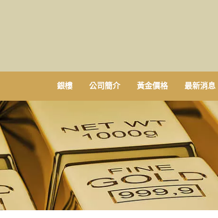
銀樓
公司簡介
黃金價格
最新消息