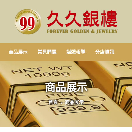
商品展示
常見問題
媒體報導
分店資訊
商品展示
首頁
商品展示