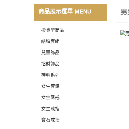
男
商品展示選單 MENU
投資型商品
結婚套組
兒童飾品
招財飾品
神明系列
女生套鍊
女生尾戒
女生戒指
寶石戒指