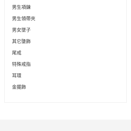
男生項鍊
男生領帶夾
男女墜子
其它墬飾
尾戒
特殊戒指
耳環
金擺飾