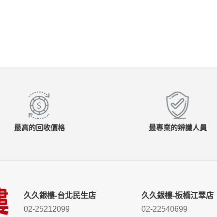
最高的回收價格
最專業的辨識人員
久久銀樓-台北民生店
久久銀樓-板橋江翠店
02-25212099
02-22540699