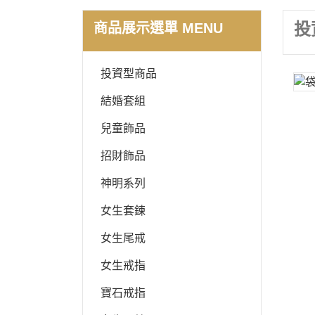
投
商品展示選單 MENU
投資型商品
結婚套組
兒童飾品
招財飾品
神明系列
女生套鍊
女生尾戒
女生戒指
寶石戒指