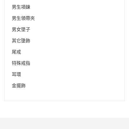
男生項鍊
男生領帶夾
男女墜子
其它墬飾
尾戒
特殊戒指
耳環
金擺飾