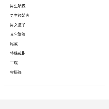
男生項鍊
男生領帶夾
男女墜子
其它墬飾
尾戒
特殊戒指
耳環
金擺飾