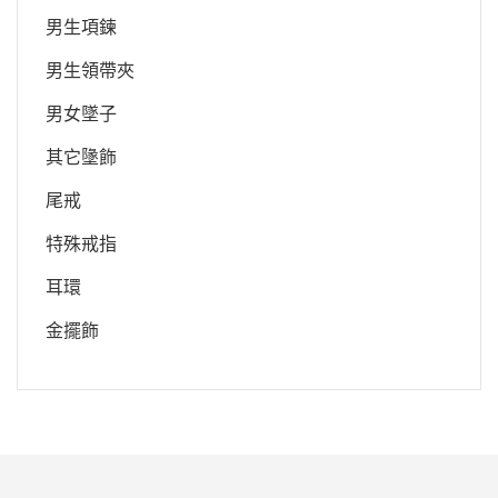
男生項鍊
男生領帶夾
男女墜子
其它墬飾
尾戒
特殊戒指
耳環
金擺飾