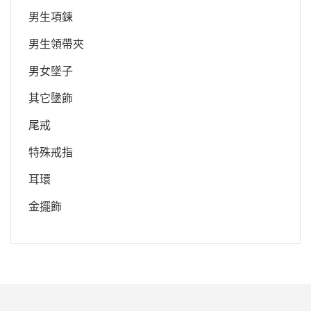
男生項鍊
男生領帶夾
男女墜子
其它墬飾
尾戒
特殊戒指
耳環
金擺飾