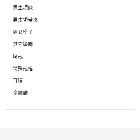
男生項鍊
男生領帶夾
男女墜子
其它墬飾
尾戒
特殊戒指
耳環
金擺飾