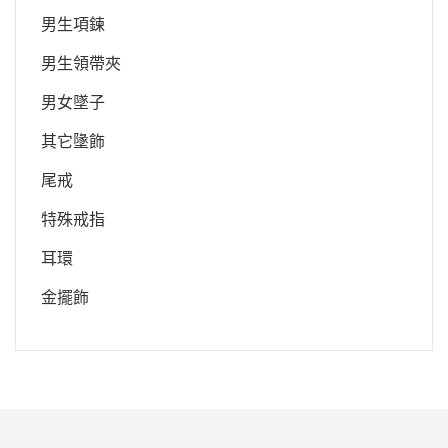
男生項鍊
男生領帶夾
男女墜子
其它墬飾
尾戒
特殊戒指
耳環
金擺飾