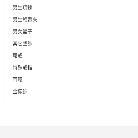
男生項鍊
男生領帶夾
男女墜子
其它墬飾
尾戒
特殊戒指
耳環
金擺飾