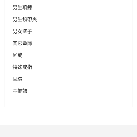
男生項鍊
男生領帶夾
男女墜子
其它墬飾
尾戒
特殊戒指
耳環
金擺飾